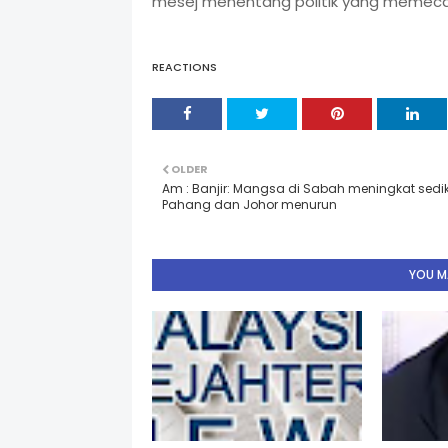
mesej menentang politik yang memecah
REACTIONS
OLDER
Am : Banjir: Mangsa di Sabah meningkat sediki
Pahang dan Johor menurun
YOU MA