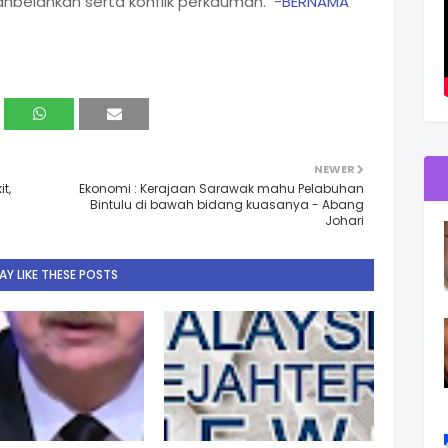
belahkan serta konflik perkauman. -
BERNAMA
NEWER
t,
Ekonomi : Kerajaan Sarawak mahu Pelabuhan
Bintulu di bawah bidang kuasanya - Abang
Johari
Y LIKE THESE POSTS