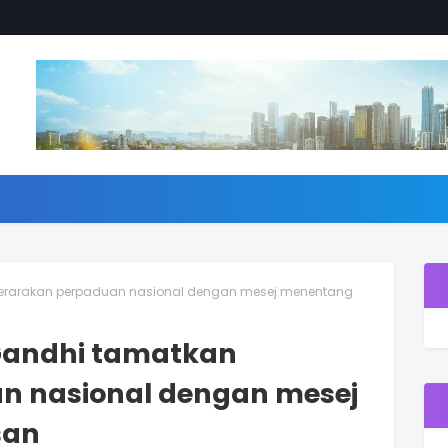
 perarakan perpaduan nasional dengan mesej menentang
l Gandhi tamatkan
n nasional dengan mesej
san