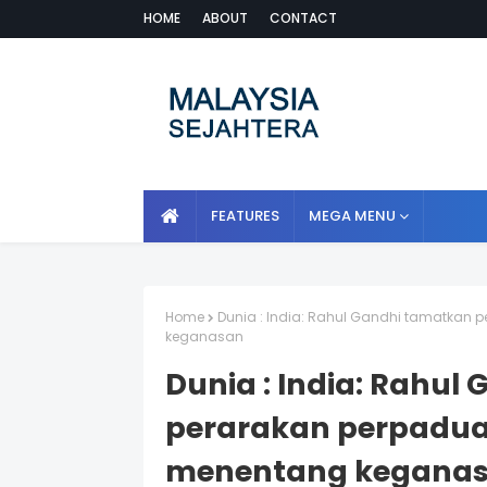
HOME
ABOUT
CONTACT
FEATURES
MEGA MENU
Home
Dunia : India: Rahul Gandhi tamatkan
keganasan
Dunia : India: Rahu
perarakan perpadua
menentang kegana