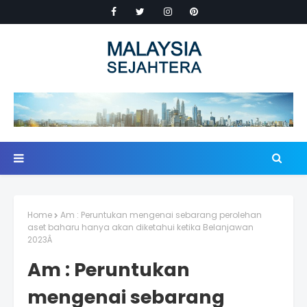
Home
Am : Peruntukan mengenai sebarang perolehan
aset baharu hanya akan diketahui ketika Belanjawan
2023Â
Am : Peruntukan
mengenai sebarang