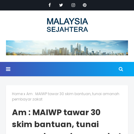
Home
Am : MAIWP tawar 30 skim bantuan, tunai amanah
pembayar zakat
Am : MAIWP tawar 30
skim bantuan, tunai