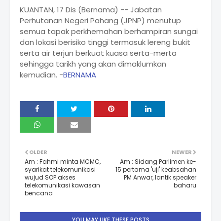
KUANTAN, 17 Dis (Bernama) -- Jabatan
Perhutanan Negeri Pahang (JPNP) menutup
semua tapak perkhemahan berhampiran sungai
dan lokasi berisiko tinggi termasuk lereng bukit
serta air terjun berkuat kuasa serta-merta
sehingga tarikh yang akan dimaklumkan
kemudian. -
BERNAMA
OLDER
NEWER
Am : Fahmi minta MCMC,
Am : Sidang Parlimen ke-
syarikat telekomunikasi
15 pertama 'uji' keabsahan
wujud SOP akses
PM Anwar, lantik speaker
telekomunikasi kawasan
baharu
bencana
YOU MAY LIKE THESE POSTS