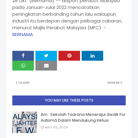
28 Okt (Bernama) -- Eksport perabot Malaysia
pada Januari-Julai 2022 mencatatkan
peningkatan berbanding tahun lalu walaupun
industri itu berdepan dengan pelbagai cabaran,
menurut Majlis Perabot Malaysia (MFC). -
BERNAMA
OLDER
NEWER
YOU MAY LIKE THESE POSTS
Am : Sekolah Taarana Menerajui âwalk For
Autismâ Dalam Mendukung Inklusi
MAY 02, 2024