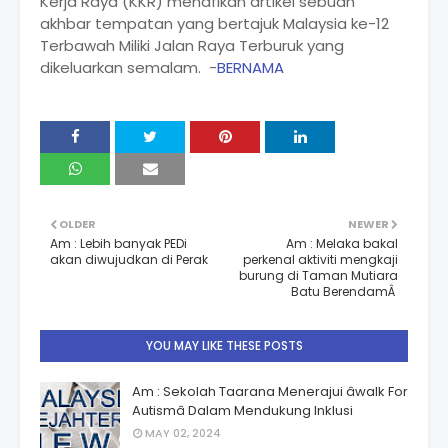
Kerja Raya (KKR) menafikan artikel sebuah
akhbar tempatan yang bertajuk Malaysia ke-12
Terbawah Miliki Jalan Raya Terburuk yang
dikeluarkan semalam. -
BERNAMA
OLDER
NEWER
Am : Lebih banyak PEDi
Am : Melaka bakal
akan diwujudkan di Perak
perkenal aktiviti mengkaji
burung di Taman Mutiara
Batu BerendamÂ
YOU MAY LIKE THESE POSTS
Am : Sekolah Taarana Menerajui âwalk For
Autismâ Dalam Mendukung Inklusi
MAY 02, 2024