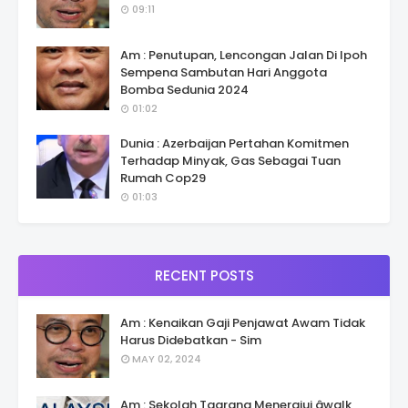
09:11
Am : Penutupan, Lencongan Jalan Di Ipoh
Sempena Sambutan Hari Anggota
Bomba Sedunia 2024
01:02
Dunia : Azerbaijan Pertahan Komitmen
Terhadap Minyak, Gas Sebagai Tuan
Rumah Cop29
01:03
RECENT POSTS
Am : Kenaikan Gaji Penjawat Awam Tidak
Harus Didebatkan - Sim
MAY 02, 2024
Am : Sekolah Taarana Menerajui âwalk