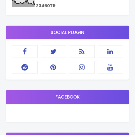
2
3
4
6
0
7
9
SOCIAL PLUGIN
FACEBOOK