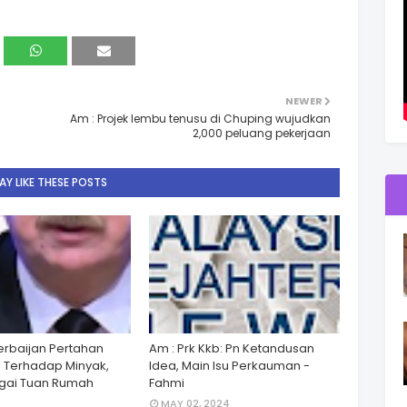
NEWER
Am : Projek lembu tenusu di Chuping wujudkan
2,000 peluang pekerjaan
Y LIKE THESE POSTS
zerbaijan Pertahan
Am : Prk Kkb: Pn Ketandusan
 Terhadap Minyak,
Idea, Main Isu Perkauman -
gai Tuan Rumah
Fahmi
MAY 02, 2024