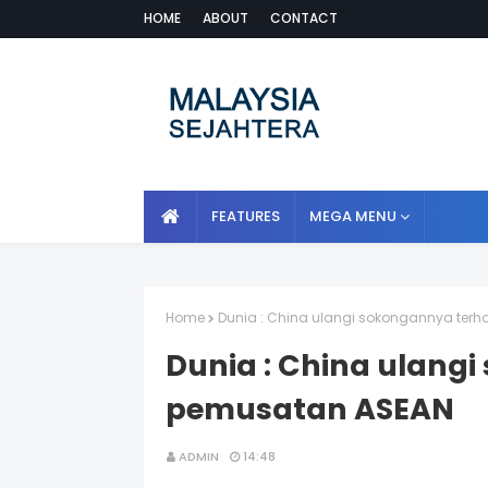
HOME
ABOUT
CONTACT
FEATURES
MEGA MENU
Home
Dunia : China ulangi sokongannya te
Dunia : China ulang
pemusatan ASEAN
ADMIN
14:48