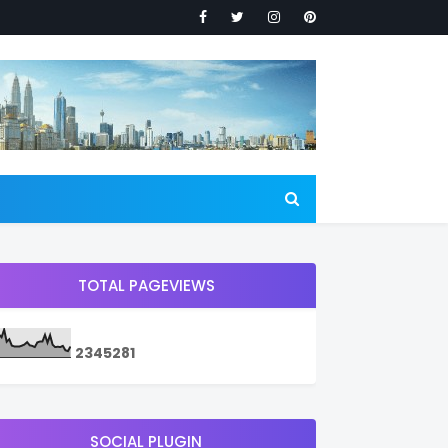
TOTAL PAGEVIEWS
2
3
4
5
2
8
1
SOCIAL PLUGIN