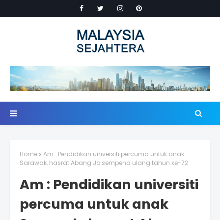
Home
Am : Pendidikan universiti percuma untuk anak
Sarawak, hasrat Abang Jo sempena ulang tahun ke-72
Am : Pendidikan universiti
percuma untuk anak