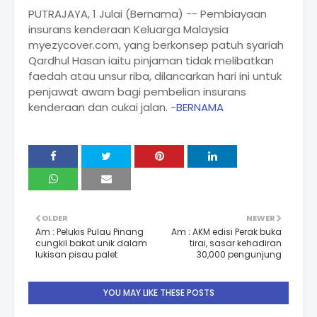
PUTRAJAYA, 1 Julai (Bernama) -- Pembiayaan
insurans kenderaan Keluarga Malaysia
myezycover.com, yang berkonsep patuh syariah
Qardhul Hasan iaitu pinjaman tidak melibatkan
faedah atau unsur riba, dilancarkan hari ini untuk
penjawat awam bagi pembelian insurans
kenderaan dan cukai jalan. -
BERNAMA
OLDER
NEWER
Am : Pelukis Pulau Pinang
Am : AKM edisi Perak buka
cungkil bakat unik dalam
tirai, sasar kehadiran
lukisan pisau palet
30,000 pengunjung
YOU MAY LIKE THESE POSTS