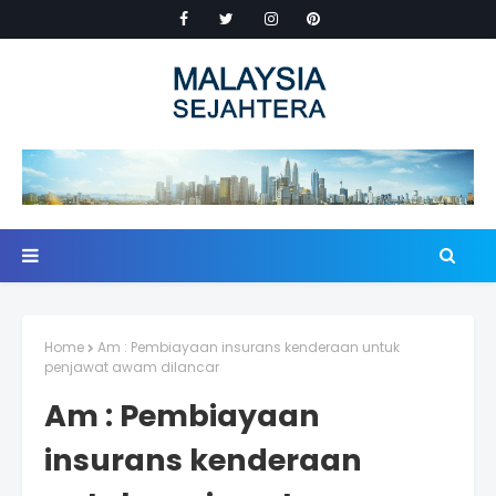
Home
Am : Pembiayaan insurans kenderaan untuk
penjawat awam dilancar
Am : Pembiayaan
insurans kenderaan