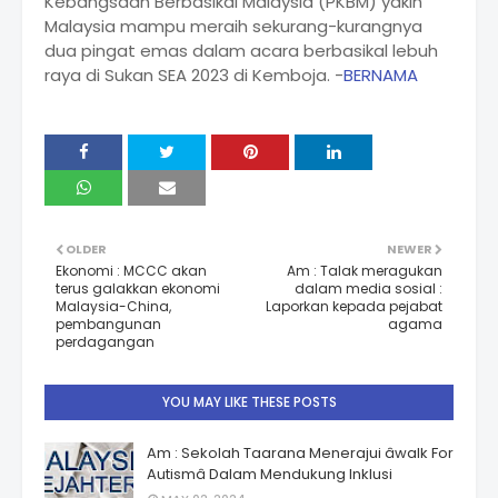
Kebangsaan Berbasikal Malaysia (PKBM) yakin
Malaysia mampu meraih sekurang-kurangnya
dua pingat emas dalam acara berbasikal lebuh
raya di Sukan SEA 2023 di Kemboja. -
BERNAMA
OLDER
NEWER
Ekonomi : MCCC akan
Am : Talak meragukan
terus galakkan ekonomi
dalam media sosial :
Malaysia-China,
Laporkan kepada pejabat
pembangunan
agama
perdagangan
YOU MAY LIKE THESE POSTS
Am : Sekolah Taarana Menerajui âwalk For
Autismâ Dalam Mendukung Inklusi