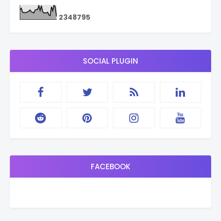
2
3
4
8
7
9
5
SOCIAL PLUGIN
FACEBOOK