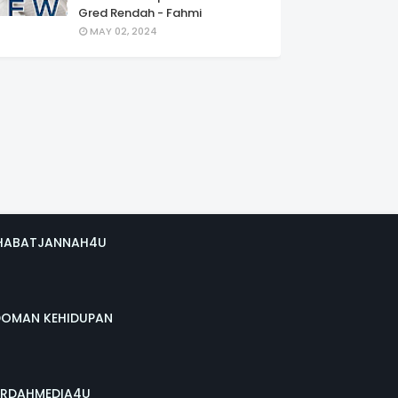
Gred Rendah - Fahmi
MAY 02, 2024
HABATJANNAH4U
DOMAN KEHIDUPAN
RDAHMEDIA4U