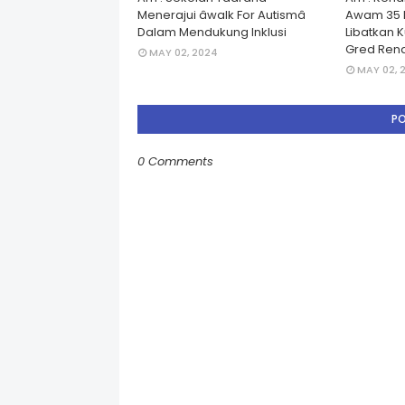
Menerajui âwalk For Autismâ
Awam 35 
Dalam Mendukung Inklusi
Libatkan 
Gred Rend
MAY 02, 2024
MAY 02, 
P
0 Comments