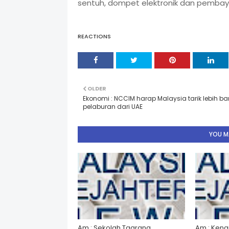
sentuh, dompet elektronik dan pembay
REACTIONS
OLDER
Ekonomi : NCCIM harap Malaysia tarik lebih b
pelaburan dari UAE
YOU MA
Am : Sekolah Taarana
Am : Kena