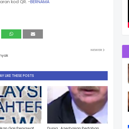
aran kod QR. -
BERNAMA
NEWER
anyak
Y LIKE THESE POSTS
ikan Gaji Penjawat
Dunia : Azerbaijan Pertahan