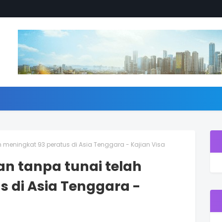
 meningkat 93 peratus di Asia Tenggara - Kajian Visa
n tanpa tunai telah
s di Asia Tenggara -