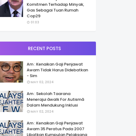
Komitmen Terhadap Minyak,
Gas Sebagai Tuan Rumah
Cop29
01:03
RECENT POSTS
Am : Kenaikan Gaji Penjawat
Awam Tidak Harus Didebatkan
- Sim
MAY 02, 2024
Am : Sekolah Taarana
Menerajui âwalk For Autismâ
Dalam Mendukung Inklusi
MAY 02, 2024
Am : Kenaikan Gaji Penjawat
Awam 35 Peratus Pada 2007
Libatkan Kumpulan Pelaksana