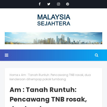
Home
Am : Tanah Runtuh: Pencawang TNB rosak, dua
kenderaan dihempap pokok tumbang
Am : Tanah Runtuh:
Pencawang TNB rosak,