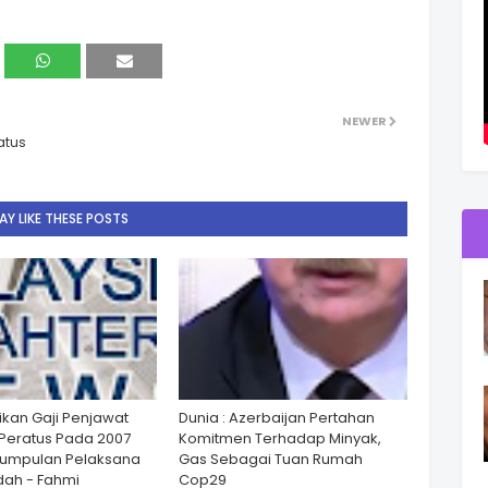
NEWER
atus
Y LIKE THESE POSTS
ikan Gaji Penjawat
Dunia : Azerbaijan Pertahan
Peratus Pada 2007
Komitmen Terhadap Minyak,
Kumpulan Pelaksana
Gas Sebagai Tuan Rumah
ah - Fahmi
Cop29