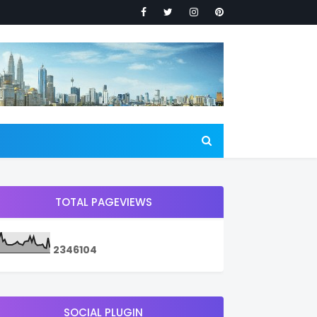
TOTAL PAGEVIEWS
2
3
4
6
1
0
4
SOCIAL PLUGIN