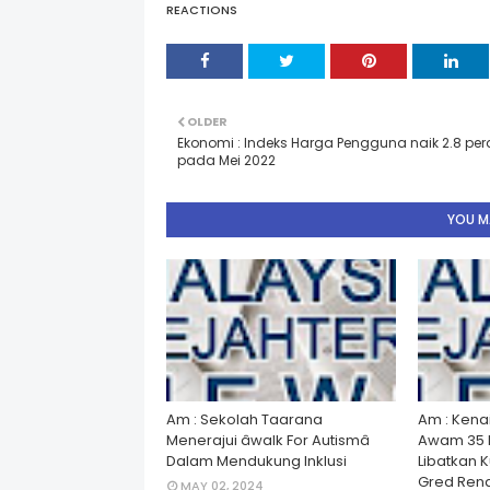
REACTIONS
OLDER
Ekonomi : Indeks Harga Pengguna naik 2.8 per
pada Mei 2022
YOU MA
Am : Sekolah Taarana
Am : Kena
Menerajui âwalk For Autismâ
Awam 35 
Dalam Mendukung Inklusi
Libatkan 
Gred Rend
MAY 02, 2024