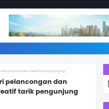
 kebudayaan perlu kreatif tarik pengunjung
tri pelancongan dan
eatif tarik pengunjung