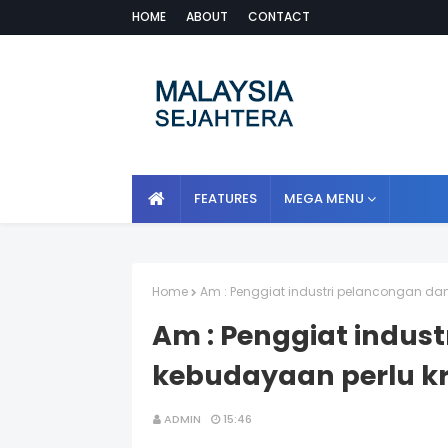
HOME
ABOUT
CONTACT
FEATURES
MEGA MENU
Home
Am : Penggiat industri pelancongan dan
Am : Penggiat indus
kebudayaan perlu kr
ADMIN
15:46