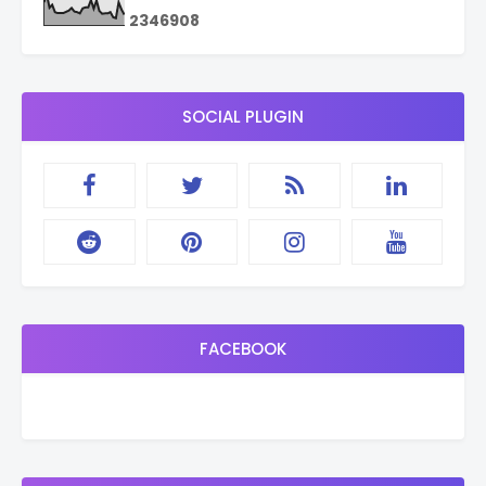
2
3
4
6
9
0
8
SOCIAL PLUGIN
FACEBOOK