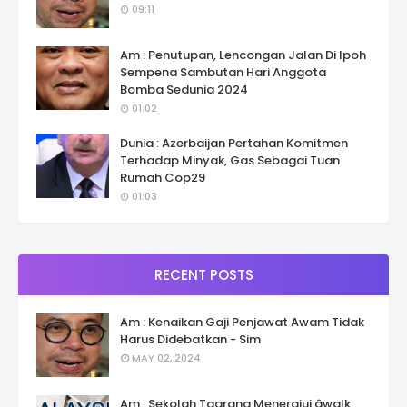
09:11
Am : Penutupan, Lencongan Jalan Di Ipoh
Sempena Sambutan Hari Anggota
Bomba Sedunia 2024
01:02
Dunia : Azerbaijan Pertahan Komitmen
Terhadap Minyak, Gas Sebagai Tuan
Rumah Cop29
01:03
RECENT POSTS
Am : Kenaikan Gaji Penjawat Awam Tidak
Harus Didebatkan - Sim
MAY 02, 2024
Am : Sekolah Taarana Menerajui âwalk