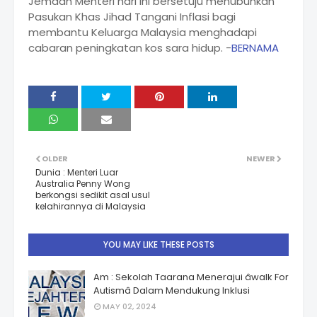
Jemaah Menteri hari ini bersetuju menubuhkan
Pasukan Khas Jihad Tangani Inflasi bagi
membantu Keluarga Malaysia menghadapi
cabaran peningkatan kos sara hidup. -
BERNAMA
OLDER
NEWER
Dunia : Menteri Luar
Australia Penny Wong
berkongsi sedikit asal usul
kelahirannya di Malaysia
YOU MAY LIKE THESE POSTS
Am : Sekolah Taarana Menerajui âwalk For
Autismâ Dalam Mendukung Inklusi
MAY 02, 2024