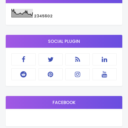
2
3
4
5
6
0
2
SOCIAL PLUGIN
FACEBOOK