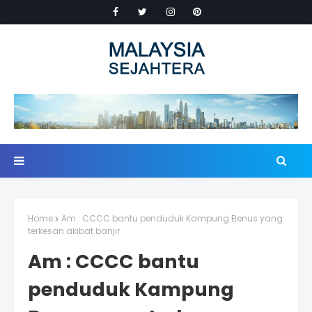
Home
Am : CCCC bantu penduduk Kampung Benus yang
terkesan akibat banjir
Am : CCCC bantu
penduduk Kampung