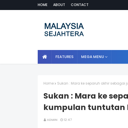
HOME
ABOUT
CONTACT
FEATURES
MEGA MENU
Home
Sukan : Mara ke separuh akhir sebagai
Sukan : Mara ke sepa
kumpulan tuntutan
ADMIN
12:47