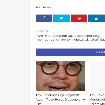
REACTIONS
OLDER
Am : MOSTI pastikan wujud kolaborasi bagi
pembangunan ekonomi digital, teknologi hija
YOU MA
Am : Kenaikan Gaji Penjawat
Am : Seko
Awam Tidak Harus Didebatkan -
Menerajui â
Sim
Dalam Men