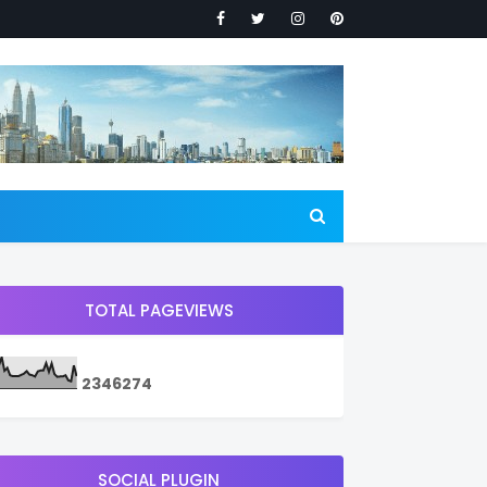
TOTAL PAGEVIEWS
2
3
4
6
2
7
4
SOCIAL PLUGIN