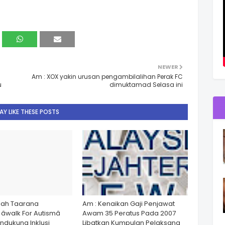
NEWER
Am : XOX yakin urusan pengambilalihan Perak FC
u
dimuktamad Selasa ini
Y LIKE THESE POSTS
lah Taarana
Am : Kenaikan Gaji Penjawat
walk For Autismâ
Awam 35 Peratus Pada 2007
dukung Inklusi
Libatkan Kumpulan Pelaksana