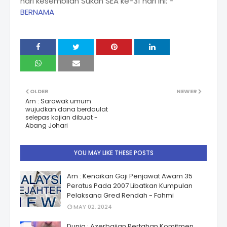
hari kesembilan Sukan SEA ke-31 hari ini: -
BERNAMA
OLDER
NEWER
Am : Sarawak umum
wujudkan dana berdaulat
selepas kajian dibuat -
Abang Johari
YOU MAY LIKE THESE POSTS
Am : Kenaikan Gaji Penjawat Awam 35
Peratus Pada 2007 Libatkan Kumpulan
Pelaksana Gred Rendah - Fahmi
MAY 02, 2024
Dunia : Azerbaijan Pertahan Komitmen