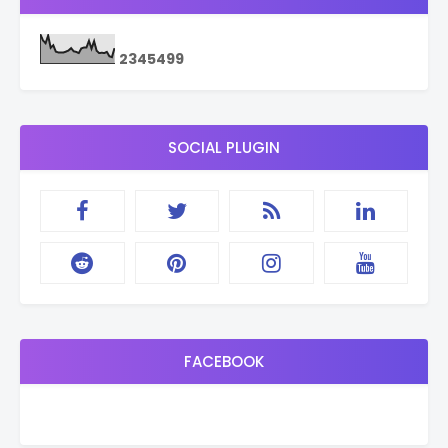
2
3
4
5
4
9
9
SOCIAL PLUGIN
FACEBOOK