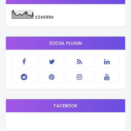
2
3
4
5
9
9
0
SOCIAL PLUGIN
FACEBOOK