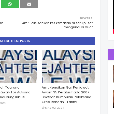
NEWER
am
Am : Polis sahkan kes kematian di satu pusat
mengundi di Muar
Y LIKE THESE POSTS
lah Taarana
Am : Kenaikan Gaji Penjawat
walk For Autismâ
Awam 35 Peratus Pada 2007
dukung Inklusi
Libatkan Kumpulan Pelaksana
Gred Rendah - Fahmi
2024
MAY 02, 2024