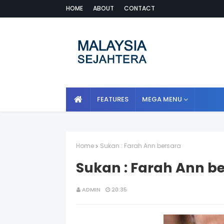
HOME
ABOUT
CONTACT
FEATURES
MEGA MENU
Home
Sukan : Farah Ann bersara
Sukan : Farah Ann b
ADMIN
20:35