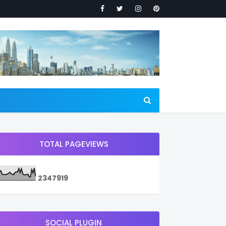
TOTAL PAGEVIEWS
2
3
4
7
9
1
9
SOCIAL PLUGIN