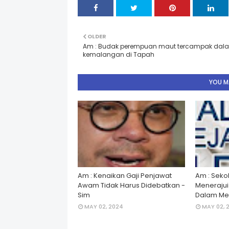
OLDER
Am : Budak perempuan maut tercampak dal
kemalangan di Tapah
YOU MA
Am : Kenaikan Gaji Penjawat
Am : Seko
Awam Tidak Harus Didebatkan -
Menerajui â
Sim
Dalam Men
MAY 02, 2024
MAY 02, 