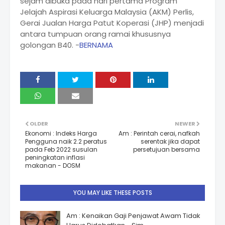
sejam dibuka pada hari pertama Program
Jelajah Aspirasi Keluarga Malaysia (AKM) Perlis,
Gerai Jualan Harga Patut Koperasi (JHP) menjadi
antara tumpuan orang ramai khususnya
golongan B40. -
BERNAMA
OLDER
NEWER
Ekonomi : Indeks Harga
Am : Perintah cerai, nafkah
Pengguna naik 2.2 peratus
serentak jika dapat
pada Feb 2022 susulan
persetujuan bersama
peningkatan inflasi
makanan - DOSM
YOU MAY LIKE THESE POSTS
Am : Kenaikan Gaji Penjawat Awam Tidak