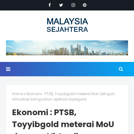
Home
Ekonomi : PTSB, Toyyibgold meterai MoU dengan
Virtualizer bangunkan aplikasi Hopegold
Ekonomi : PTSB,
Toyyibgold meterai MoU