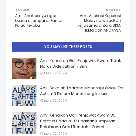
OLDER
NEWER
Am : Anak penyu agar
Am : Aspirasi Koperasi
betina dijumpai di Pantai
Malaysia wujudkan
Pulau Kekabu
kerjasama antara SKM,
IKMa dan ANGKASA
YOU MAY LIKE THESE POSTS
Am : Kenaikan Gaji Penjawat Awam Tidak
Harus Didebatkan - Sim
MAY 02, 2024
Am : Sekolah Taarana Menerajui âwalk For
Autismâ Dalam Mendukung Inklusi
MAY 02, 2024
Am : Kenaikan Gaji Penjawat Awam 35
Peratus Pada 2007 Libatkan Kumpulan
Pelaksana Gred Rendah - Fahmi
MAY 02, 2024