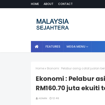
HOME
ABOUT
CONTACT
FEATURES
MEGA MENU
Home
Ekonomi : Pelabur asing catat jualan be
Ekonomi : Pelabur as
RM160.70 juta ekuit
ADMIN
12:46