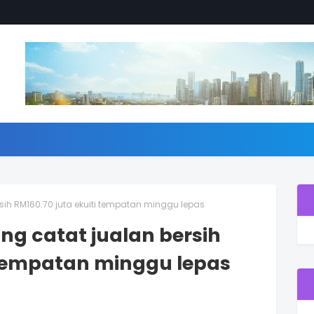
rsih RM160.70 juta ekuiti tempatan minggu lepas
ing catat jualan bersih
i tempatan minggu lepas