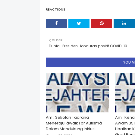
REACTIONS
OLDER
Dunia : Presiden Honduras positif COVID-19
YOU MA
Am : Sekolah Taarana
Am : Kena
Menerajui âwalk For Autismâ
Awam 35 
Dalam Mendukung Inklusi
Libatkan 
Gred Rend