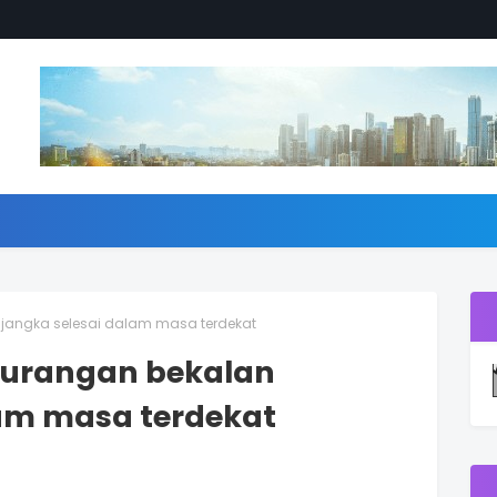
ijangka selesai dalam masa terdekat
kurangan bekalan
lam masa terdekat