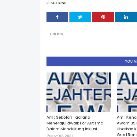
REACTIONS
OLDER
YOU MA
Am : Sekolah Taarana
Am : Kena
Menerajui âwalk For Autismâ
Awam 35 
Dalam Mendukung Inklusi
Libatkan 
Gred Rend
MAY 02, 2024