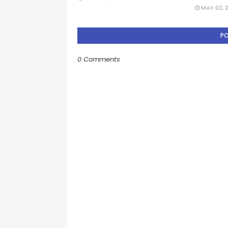
MAY 02, 
P
0 Comments