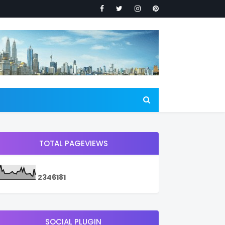
TOTAL PAGEVIEWS
2
3
4
6
1
8
1
SOCIAL PLUGIN