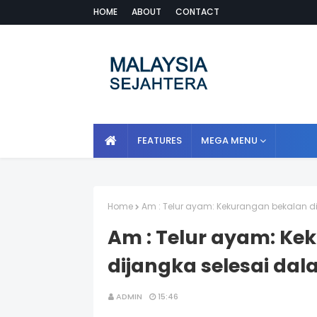
HOME
ABOUT
CONTACT
FEATURES
MEGA MENU
Home
Am : Telur ayam: Kekurangan bekalan d
Am : Telur ayam: Ke
dijangka selesai da
ADMIN
15:46