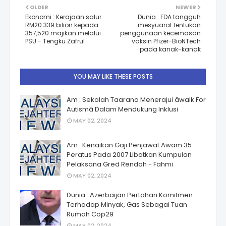
OLDER
NEWER
Ekonomi : Kerajaan salur
Dunia : FDA tangguh
RM20.339 bilion kepada
mesyuarat tentukan
357,520 majikan melalui
penggunaan kecemasan
PSU - Tengku Zafrul
vaksin Pfizer-BioNTech
pada kanak-kanak
YOU MAY LIKE THESE POSTS
Am : Sekolah Taarana Menerajui âwalk For
Autismâ Dalam Mendukung Inklusi
MAY 02, 2024
Am : Kenaikan Gaji Penjawat Awam 35
Peratus Pada 2007 Libatkan Kumpulan
Pelaksana Gred Rendah - Fahmi
MAY 02, 2024
Dunia : Azerbaijan Pertahan Komitmen
Terhadap Minyak, Gas Sebagai Tuan
Rumah Cop29
MAY 02, 2024