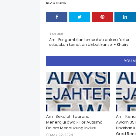
REACTIONS
OLDER
Am : Pengambilan tembakau antara faktor
sebabkan kematian akibat kanser - Khairy
YOU MA
Am : Sekolah Taarana
Am : Kena
Menerajui âwalk For Autismâ
Awam 35 
Dalam Mendukung Inklusi
Libatkan 
Gred Rend
MAY 02, 2024