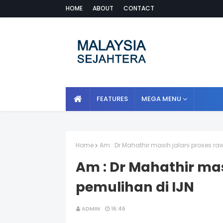
HOME
ABOUT
CONTACT
FEATURES
MEGA MENU
Home
Am : Dr Mahathir masih jalani proses ra
Am : Dr Mahathir mas
pemulihan di IJN
ADMIN
16:46