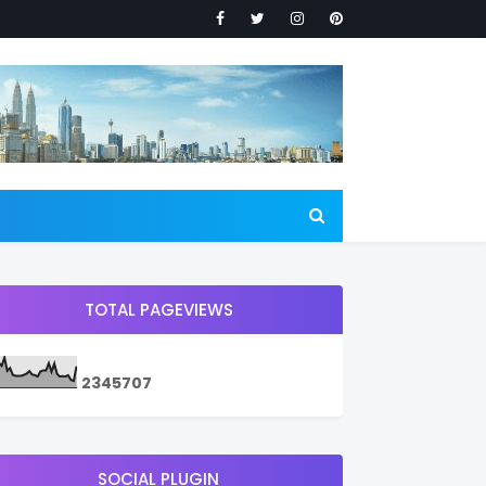
TOTAL PAGEVIEWS
2
3
4
5
7
0
7
SOCIAL PLUGIN