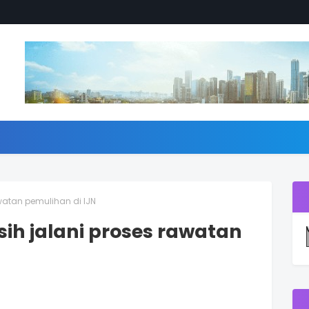
watan pemulihan di IJN
ih jalani proses rawatan