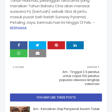
Tahun Harimau, pelanggan terutama yang
meraikan Tahun Baharu Cina akan merasai
suasana Fú (bertuah) sebaik tiba di pintu
masuk pusat beli-belah Sunway Pyramid,
Petaling Jaya, bermula hari ini hingga 13 Feb. -
BERNAMA
OLDER
NEWER
Am : Tinggal 2.3 peratus
untuk capai 100 peratus
populasi dewasa lengkap
vaksinasi
YOU MAY LIKE THESE POSTS
Am : Kenaikan Gaji Penjawat Awam Tidak