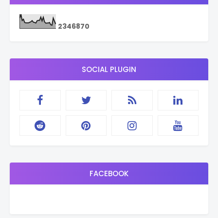
2
3
4
6
8
7
0
SOCIAL PLUGIN
FACEBOOK