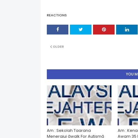
REACTIONS
OLDER
YOU MA
Am : Sekolah Taarana
Am : Kena
Menerajui âwalk For Autismâ
Awam 35 