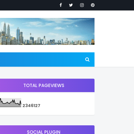
TOTAL PAGEVIEWS
2
3
4
6
1
2
7
SOCIAL PLUGIN