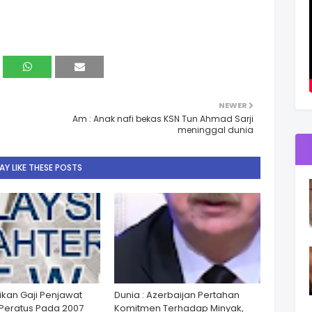
NEWER
Am : Anak nafi bekas KSN Tun Ahmad Sarji
meninggal dunia
Y LIKE THESE POSTS
ikan Gaji Penjawat
Dunia : Azerbaijan Pertahan
Peratus Pada 2007
Komitmen Terhadap Minyak,