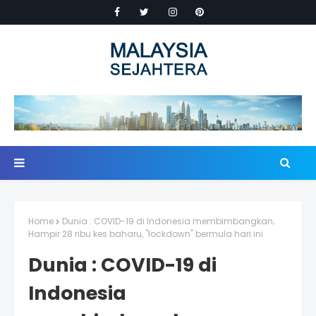
Home
Dunia : COVID-19 di Indonesia membimbangkan;
Hampir 28 ribu kes baharu, "lockdown" bermula hari ini
Dunia : COVID-19 di
Indonesia