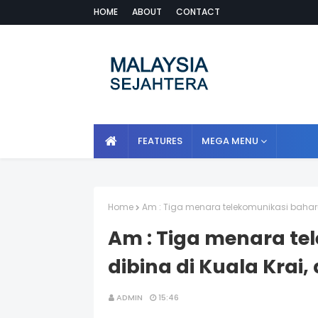
HOME
ABOUT
CONTACT
FEATURES
MEGA MENU
Home
Am : Tiga menara telekomunikasi baharu 
Am : Tiga menara te
dibina di Kuala Krai,
ADMIN
15:46