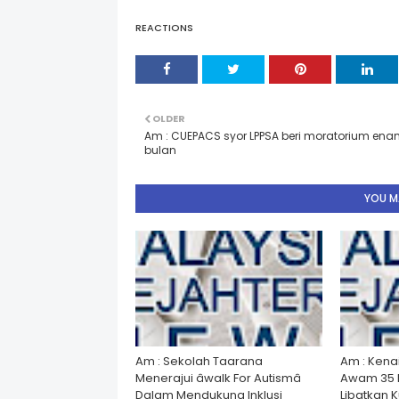
REACTIONS
OLDER
Am : CUEPACS syor LPPSA beri moratorium en
bulan
YOU MA
Am : Sekolah Taarana
Am : Kena
Menerajui âwalk For Autismâ
Awam 35 
Dalam Mendukung Inklusi
Libatkan 