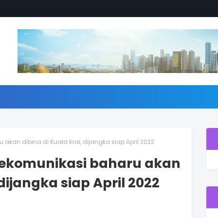
akan dibina di Kuala Krai, dijangka siap April 2022
lekomunikasi baharu akan
 dijangka siap April 2022