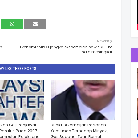
NEWER
am
Ekonomi : MPOB jangka eksport olein sawit RBD ke
India meningkat
Y LIKE THESE POSTS
ikan Gaji Penjawat
Dunia : Azerbaijan Pertahan
Peratus Pada 2007
Komitmen Terhadap Minyak,
Kumpulan Pelaksana
Gas Sebagai Tuan Rumah