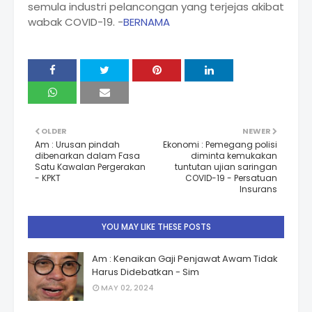
semula industri pelancongan yang terjejas akibat
wabak COVID-19. -
BERNAMA
OLDER
NEWER
Am : Urusan pindah
Ekonomi : Pemegang polisi
dibenarkan dalam Fasa
diminta kemukakan
Satu Kawalan Pergerakan
tuntutan ujian saringan
- KPKT
COVID-19 - Persatuan
Insurans
YOU MAY LIKE THESE POSTS
Am : Kenaikan Gaji Penjawat Awam Tidak
Harus Didebatkan - Sim
MAY 02, 2024