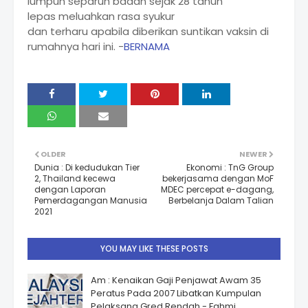
lumpuh separuh badan sejak 28 tahun
lepas meluahkan rasa syukur
dan terharu apabila diberikan suntikan vaksin di
rumahnya hari ini. -
BERNAMA
OLDER
NEWER
Dunia : Di kedudukan Tier
Ekonomi : TnG Group
2, Thailand kecewa
bekerjasama dengan MoF
dengan Laporan
MDEC percepat e-dagang,
Pemerdagangan Manusia
Berbelanja Dalam Talian
2021
YOU MAY LIKE THESE POSTS
Am : Kenaikan Gaji Penjawat Awam 35
Peratus Pada 2007 Libatkan Kumpulan
Pelaksana Gred Rendah - Fahmi