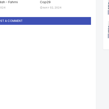
ah - Fahmi
Cop29
2024
MAY 02, 2024
OST A COMMENT