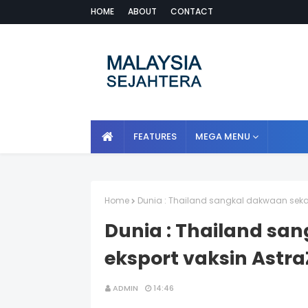
HOME
ABOUT
CONTACT
FEATURES
MEGA MENU
Home
Dunia : Thailand sangkal dakwaan seka
Dunia : Thailand sa
eksport vaksin Astr
ADMIN
14:46