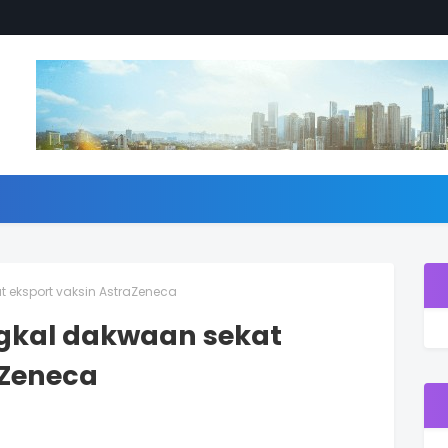
t eksport vaksin AstraZeneca
ngkal dakwaan sekat
aZeneca