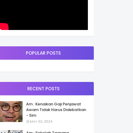
POPULAR POSTS
RECENT POSTS
Am : Kenaikan Gaji Penjawat
Awam Tidak Harus Didebatkan
- Sim
MAY 02, 2024
Am : Sekolah Taarana