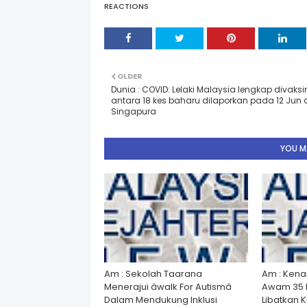
REACTIONS
OLDER
Dunia : COVID: Lelaki Malaysia lengkap divaksi
antara 18 kes baharu dilaporkan pada 12 Jun 
Singapura
YOU MA
Am : Sekolah Taarana
Am : Kena
Menerajui âwalk For Autismâ
Awam 35 
Dalam Mendukung Inklusi
Libatkan 