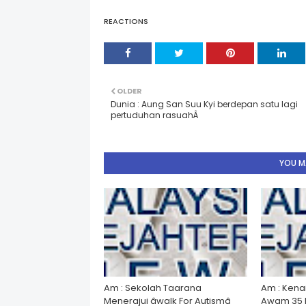
REACTIONS
OLDER
Dunia : Aung San Suu Kyi berdepan satu lagi
pertuduhan rasuahÂ
YOU MA
Am : Sekolah Taarana
Am : Kena
Menerajui âwalk For Autismâ
Awam 35 