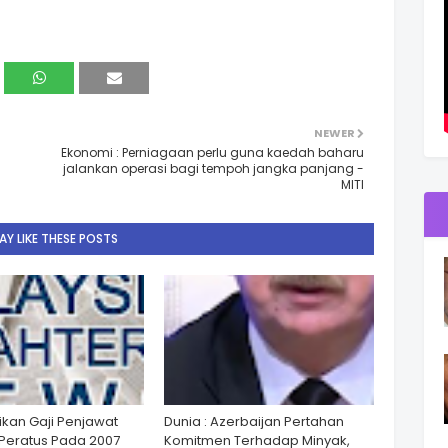
NEWER
Ekonomi : Perniagaan perlu guna kaedah baharu
jalankan operasi bagi tempoh jangka panjang -
MITI
Y LIKE THESE POSTS
ikan Gaji Penjawat
Dunia : Azerbaijan Pertahan
Peratus Pada 2007
Komitmen Terhadap Minyak,