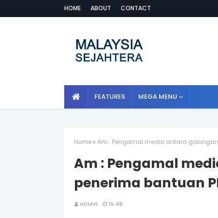
HOME
ABOUT
CONTACT
FEATURES
MEGA MENU
Home
Am : Pengamal media antara golongan 
Am : Pengamal medi
penerima bantuan PR
ADMIN
16:48