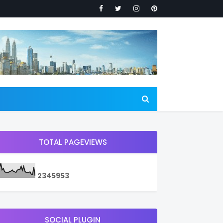
TOTAL PAGEVIEWS
2
3
4
5
9
5
3
SOCIAL PLUGIN