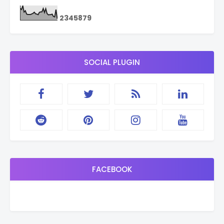
2
3
4
5
8
7
9
SOCIAL PLUGIN
FACEBOOK