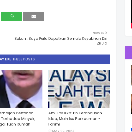
NEWER
Sukan : Saya Perlu Dapatkan Semula Keyakinan Diri
- Zii Jia
Y LIKE THESE POSTS
zerbaijan Pertahan
Am : Prk Kkb: Pn Ketandusan
 Terhadap Minyak,
Idea, Main Isu Perkauman -
gai Tuan Rumah
Fahmi
MAY 02, 2024