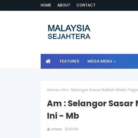
HOME
ABOUT
CONTACT
FEATURES
MEGA MENU
Home
Am : Selangor Sasar Noktah Miskin Tegar 
Am : Selangor Sasar 
Ini - Mb
ADMIN
02:00