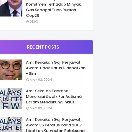
Komitmen Terhadap Minyak,
Gas Sebagai Tuan Rumah
Cop29
01:03
RECENT POSTS
Am : Kenaikan Gaji Penjawat
Awam Tidak Harus Didebatkan
- Sim
MAY 02, 2024
Am : Sekolah Taarana
Menerajui âwalk For Autismâ
Dalam Mendukung Inklusi
MAY 02, 2024
Am : Kenaikan Gaji Penjawat
Awam 35 Peratus Pada 2007
Libatkan Kumpulan Pelaksana