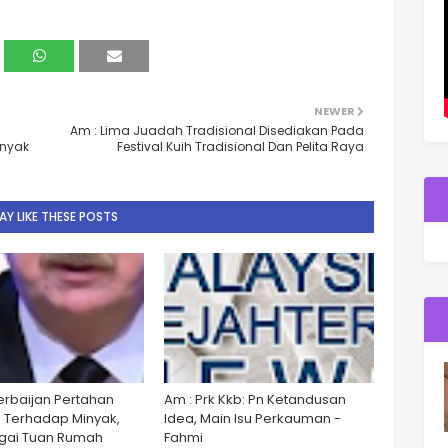
NEWER
Am : Lima Juadah Tradisional Disediakan Pada
anyak
Festival Kuih Tradisional Dan Pelita Raya
Y LIKE THESE POSTS
zerbaijan Pertahan
Am : Prk Kkb: Pn Ketandusan
 Terhadap Minyak,
Idea, Main Isu Perkauman -
gai Tuan Rumah
Fahmi