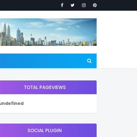
TOTAL PAGEVIEWS
u
n
d
e
f
i
n
e
d
SOCIAL PLUGIN