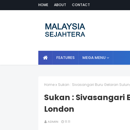
HOME
ABOUT
CONTACT
FEATURES
MEGA MENU
Home
Sukan : Sivasangari Buru Gelaran Sulun
Sukan : Sivasangari 
London
ADMIN
11:11