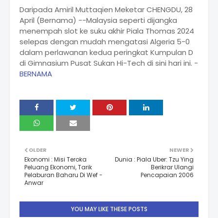
Daripada Amiril Muttaqien Meketar CHENGDU, 28
April (Bernama) --Malaysia seperti dijangka
menempah slot ke suku akhir Piala Thomas 2024
selepas dengan mudah mengatasi Algeria 5-0
dalam perlawanan kedua peringkat Kumpulan D
di Gimnasium Pusat Sukan Hi-Tech di sini hari ini. -
BERNAMA
OLDER
NEWER
Ekonomi : Misi Teroka
Dunia : Piala Uber: Tzu Ying
Peluang Ekonomi, Tarik
Berikrar Ulangi
Pelaburan Baharu Di Wef -
Pencapaian 2006
Anwar
YOU MAY LIKE THESE POSTS