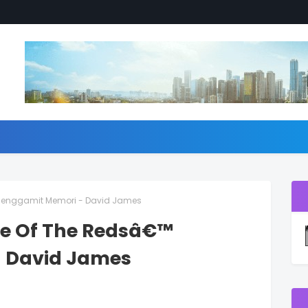
 Menggamit Memori - David James
tle Of The Redsâ€™
 David James