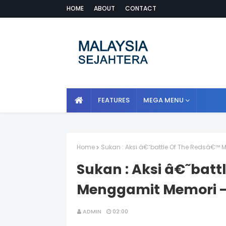
HOME
ABOUT
CONTACT
FEATURES
MEGA MENU
Home
Sukan : Aksi â€˜battle Of The Redsâ€™
Sukan : Aksi â€˜bat
Menggamit Memori -
ADMIN
02:00