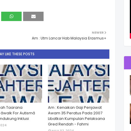
NEWER
Am : Utm Lancar Hab Malaysia Erasmus+
Y LIKE THESE POSTS
lah Taarana
Am : Kenaikan Gaji Penjawat
walk For Autismâ
Awam 35 Peratus Pada 2007
dukung Inklusi
Libatkan Kumpulan Pelaksana
Gred Rendah - Fahmi
2024
MAY 02, 2024