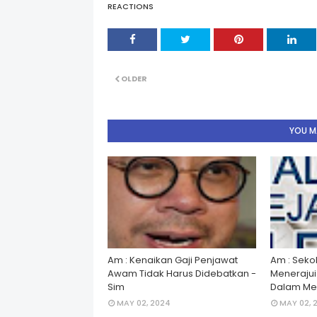
REACTIONS
OLDER
YOU MA
Am : Kenaikan Gaji Penjawat
Am : Seko
Awam Tidak Harus Didebatkan -
Menerajui â
Sim
Dalam Men
MAY 02, 2024
MAY 02, 