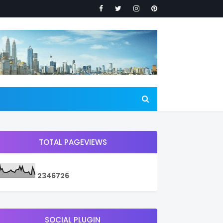
TOTAL PAGEVIEWS
2
3
4
6
7
2
6
SOCIAL PLUGIN