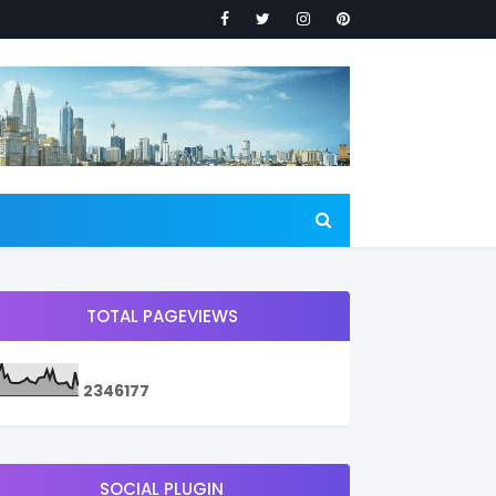
TOTAL PAGEVIEWS
2
3
4
6
1
7
7
SOCIAL PLUGIN