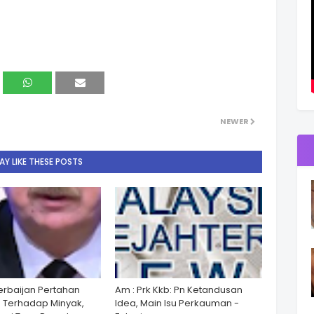
NEWER
Y LIKE THESE POSTS
zerbaijan Pertahan
Am : Prk Kkb: Pn Ketandusan
 Terhadap Minyak,
Idea, Main Isu Perkauman -