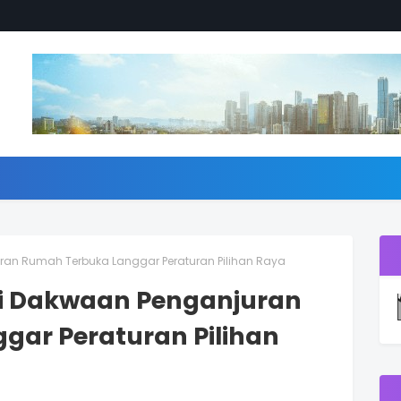
juran Rumah Terbuka Langgar Peraturan Pilihan Raya
afi Dakwaan Penganjuran
gar Peraturan Pilihan