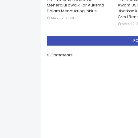
Menerajui âwalk For Autismâ
Awam 35 
Dalam Mendukung Inklusi
Libatkan 
Gred Rend
MAY 02, 2024
MAY 02, 
P
0 Comments