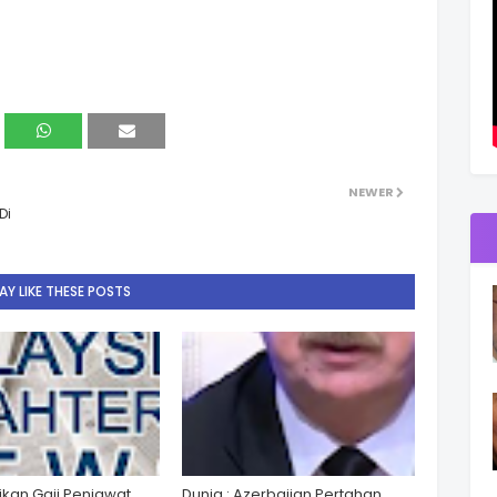
NEWER
Di
Y LIKE THESE POSTS
ikan Gaji Penjawat
Dunia : Azerbaijan Pertahan