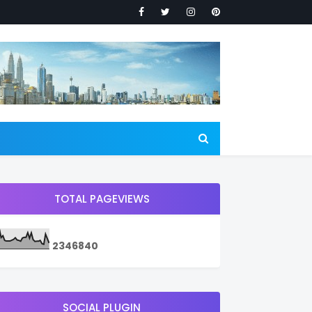
TOTAL PAGEVIEWS
2
3
4
6
8
4
0
SOCIAL PLUGIN