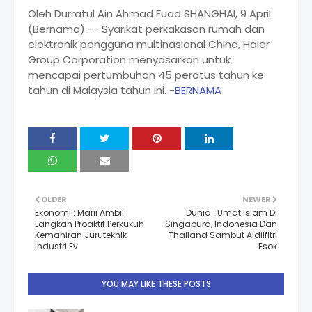
Oleh Durratul Ain Ahmad Fuad SHANGHAI, 9 April
(Bernama) -- Syarikat perkakasan rumah dan
elektronik pengguna multinasional China, Haier
Group Corporation menyasarkan untuk
mencapai pertumbuhan 45 peratus tahun ke
tahun di Malaysia tahun ini. -
BERNAMA
OLDER
NEWER
Ekonomi : Marii Ambil
Dunia : Umat Islam Di
Langkah Proaktif Perkukuh
Singapura, Indonesia Dan
Kemahiran Juruteknik
Thailand Sambut Aidilfitri
Industri Ev
Esok
YOU MAY LIKE THESE POSTS