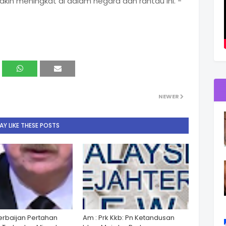
n meningkat di dalam negara dan rantau ini. -
NEWER
Y LIKE THESE POSTS
zerbaijan Pertahan
Am : Prk Kkb: Pn Ketandusan