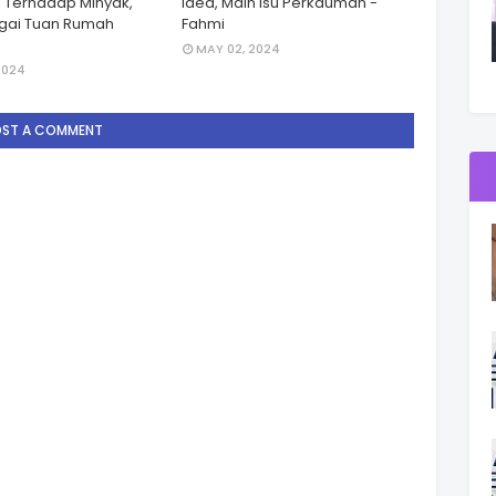
 Terhadap Minyak,
Idea, Main Isu Perkauman -
gai Tuan Rumah
Fahmi
MAY 02, 2024
2024
OST A COMMENT