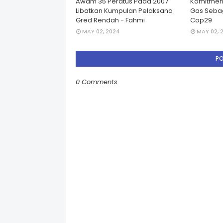
Awam 35 Peratus Pada 2007
Komitmen
Libatkan Kumpulan Pelaksana
Gas Seba
Gred Rendah - Fahmi
Cop29
MAY 02, 2024
MAY 02, 
P
0 Comments