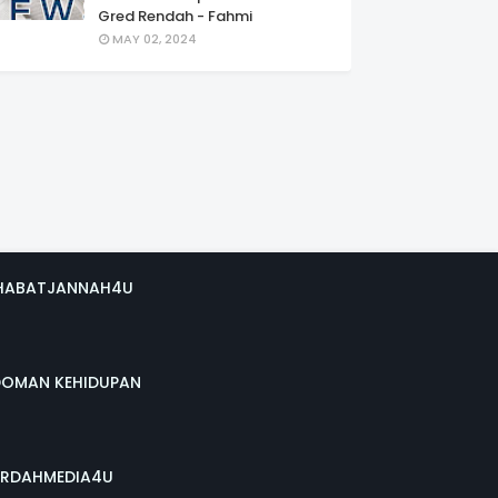
Gred Rendah - Fahmi
MAY 02, 2024
HABATJANNAH4U
DOMAN KEHIDUPAN
RDAHMEDIA4U