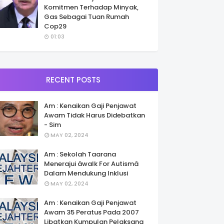
Komitmen Terhadap Minyak,
Gas Sebagai Tuan Rumah
Cop29
01:03
RECENT POSTS
Am : Kenaikan Gaji Penjawat
Awam Tidak Harus Didebatkan
- Sim
MAY 02, 2024
Am : Sekolah Taarana
Menerajui âwalk For Autismâ
Dalam Mendukung Inklusi
MAY 02, 2024
Am : Kenaikan Gaji Penjawat
Awam 35 Peratus Pada 2007
Libatkan Kumpulan Pelaksana