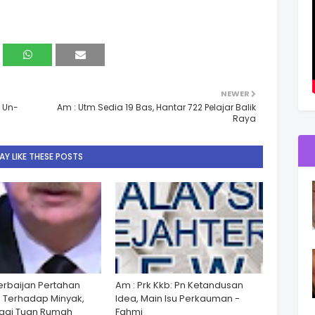
NEWER
n Un-
Am : Utm Sedia 19 Bas, Hantar 722 Pelajar Balik
Raya
Y LIKE THESE POSTS
zerbaijan Pertahan
Am : Prk Kkb: Pn Ketandusan
 Terhadap Minyak,
Idea, Main Isu Perkauman -
gai Tuan Rumah
Fahmi