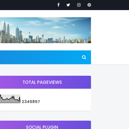
TOTAL PAGEVIEWS
2
3
4
5
8
5
7
SOCIAL PLUGIN