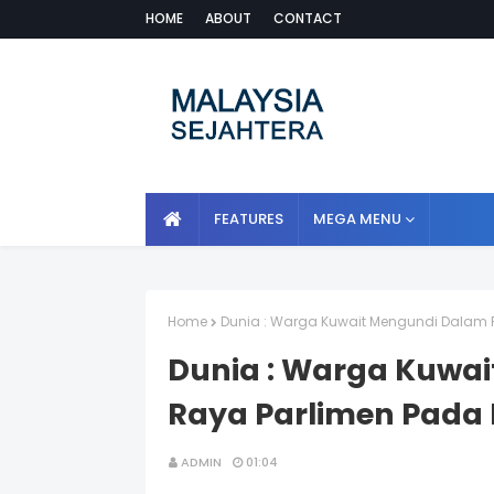
HOME
ABOUT
CONTACT
FEATURES
MEGA MENU
Home
Dunia : Warga Kuwait Mengundi Dalam 
Dunia : Warga Kuwai
Raya Parlimen Pada
ADMIN
01:04