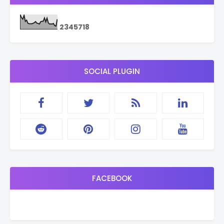
2
3
4
5
7
1
8
SOCIAL PLUGIN
FACEBOOK