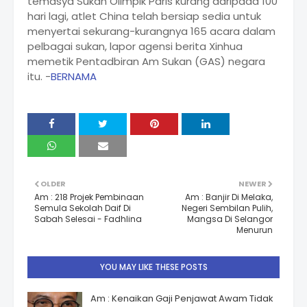
temasya Sukan Olimpik Paris kurang daripada 100
hari lagi, atlet China telah bersiap sedia untuk
menyertai sekurang-kurangnya 165 acara dalam
pelbagai sukan, lapor agensi berita Xinhua
memetik Pentadbiran Am Sukan (GAS) negara
itu. -
BERNAMA
OLDER
NEWER
Am : 218 Projek Pembinaan
Am : Banjir Di Melaka,
Semula Sekolah Daif Di
Negeri Sembilan Pulih,
Sabah Selesai - Fadhlina
Mangsa Di Selangor
Menurun
YOU MAY LIKE THESE POSTS
Am : Kenaikan Gaji Penjawat Awam Tidak