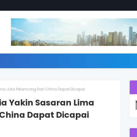
ima Juta Pelancong Dari China Dapat Dicapai
ia Yakin Sasaran Lima
 China Dapat Dicapai