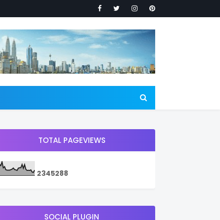
TOTAL PAGEVIEWS
2
3
4
5
2
8
8
SOCIAL PLUGIN