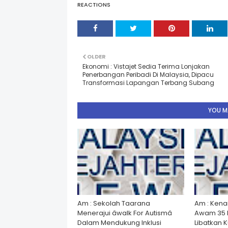
REACTIONS
OLDER
Ekonomi : Vistajet Sedia Terima Lonjakan
Penerbangan Peribadi Di Malaysia, Dipacu
Transformasi Lapangan Terbang Subang
YOU MA
Am : Sekolah Taarana
Am : Kena
Menerajui âwalk For Autismâ
Awam 35 
Dalam Mendukung Inklusi
Libatkan 