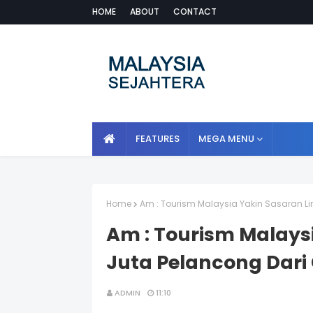
HOME
ABOUT
CONTACT
FEATURES
MEGA MENU
Home
Am : Tourism Malaysia Yakin Sasaran L
Am : Tourism Malays
Juta Pelancong Dari
ADMIN
11:10