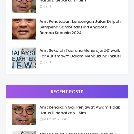
Harus Didebatkan - Sim
09:11
Am : Penutupan, Lencongan Jalan Di Ipoh
Sempena Sambutan Hari Anggota
Bomba Sedunia 2024
01:02
Am : Sekolah Taarana Menerajui â€˜walk
For Autismâ€™ Dalam Mendukung Inklusi
09:11
RECENT POSTS
Am : Kenaikan Gaji Penjawat Awam Tidak
Harus Didebatkan - Sim
MAY 02, 2024