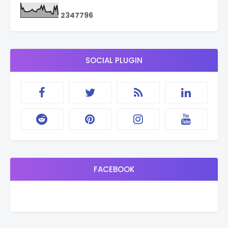
2
3
4
7
7
9
6
SOCIAL PLUGIN
FACEBOOK