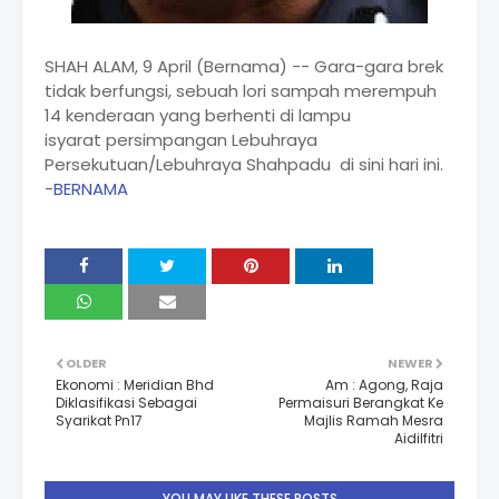
SHAH ALAM, 9 April (Bernama) -- Gara-gara brek
tidak berfungsi, sebuah lori sampah merempuh
14 kenderaan yang berhenti di lampu
isyarat persimpangan Lebuhraya
Persekutuan/Lebuhraya Shahpadu di sini hari ini.
-
BERNAMA
OLDER
NEWER
Ekonomi : Meridian Bhd
Am : Agong, Raja
Diklasifikasi Sebagai
Permaisuri Berangkat Ke
Syarikat Pn17
Majlis Ramah Mesra
Aidilfitri
YOU MAY LIKE THESE POSTS