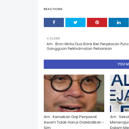
REACTIONS
OLDER
Am : Bnm Minta Dua Bank Beri Penjelasan Pun
Gangguan Perkhidmatan Perbankan
YOU MA
Am : Kenaikan Gaji Penjawat
Am : Seko
Awam Tidak Harus Didebatkan -
Menerajui â
Sim
Dalam Men