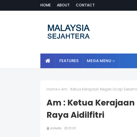
HOME
ABOUT
CONTACT
FEATURES
MEGA MENU
Home
Am : Ketua Kerajaan Negeri Ucap Selamat 
Am : Ketua Kerajaan
Raya Aidilfitri
ADMIN
01:01