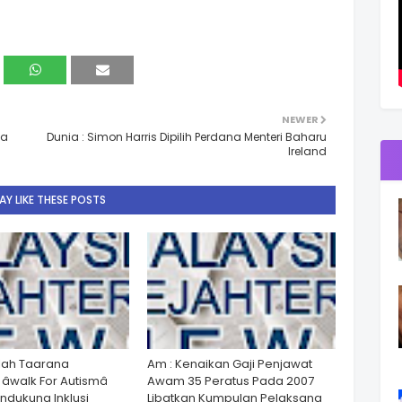
NEWER
ca
Dunia : Simon Harris Dipilih Perdana Menteri Baharu
Ireland
Y LIKE THESE POSTS
lah Taarana
Am : Kenaikan Gaji Penjawat
walk For Autismâ
Awam 35 Peratus Pada 2007
dukung Inklusi
Libatkan Kumpulan Pelaksana