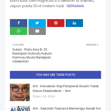
bumi kuat bermagnitud 6.3 dikesan di Shikoku,
Jepun pada 10.14 malam tadi. -
BERNAMA
OLDER
NEWER
Sukan : Piala Asia B-23:
Kesilapan Individu Hukum
Harimau Muda Berdepan
Uzbekistan
YOU MAY LIKE THESE POSTS
Am : Kenaikan Gaji Penjawat Awam Tidak
Harus Didebatkan - Sim
MAY 02, 2024
Am : Sekolah Taarana Menerajui âwalk For